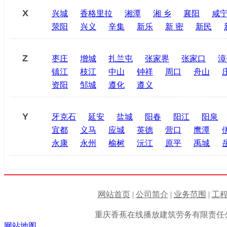
X
兴城
香格里拉
湘潭
湘 乡
襄阳
咸
荥阳
兴义
辛集
新乐
新 密
新民
Z
枣庄
增城
扎兰屯
张家界
张家口
漳
镇江
枝江
中山
钟祥
周口
舟山
资阳
邹城
遵化
遵义
Y
牙克石
延安
盐城
阳春
阳江
阳泉
宜都
义马
应城
英德
营口
鹰潭
永康
永州
榆树
沅江
原平
禹城
网站首页
|
公司简介
|
业务范围
|
工
重庆香蕉在线播放建筑劳务有限责任
网站地图