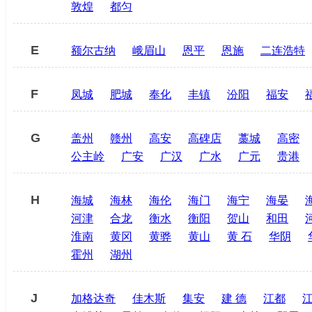
敦煌
都匀
E
额尔古纳
峨眉山
恩平
恩施
二连浩特
F
凤城
肥城
奉化
丰镇
汾阳
福安
G
盖州
赣州
高安
高碑店
藁城
高密
公主岭
广安
广汉
广水
广元
贵港
H
海城
海林
海伦
海门
海宁
海晏
河津
合龙
衡水
衡阳
贺山
和田
淮南
黄冈
黄骅
黄山
黄 石
华阴
霍州
湖州
J
加格达奇
佳木斯
集安
建 德
江都