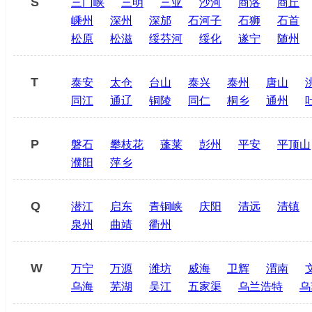
S
三门峡
三明
三亚
沙河
商洛
商丘
嵊州
深州
深邡
石河子
石狮
石首
松原
松滋
绥芬河
绥化
遂宁
随州
T
泰安
太仓
台山
泰兴
泰州
唐山
同江
通辽
铜陵
同仁
桐乡
通州
P
磐石
攀枝花
蓬莱
彭州
平安
平顶山
濮阳
萍乡
Q
潜江
启东
青铜峡
庆阳
清远
清镇
泉州
曲靖
衢州
W
万宁
万源
潍坊
威海
卫辉
渭南
乌海
芜湖
吴江
五家渠
乌兰浩特
乌