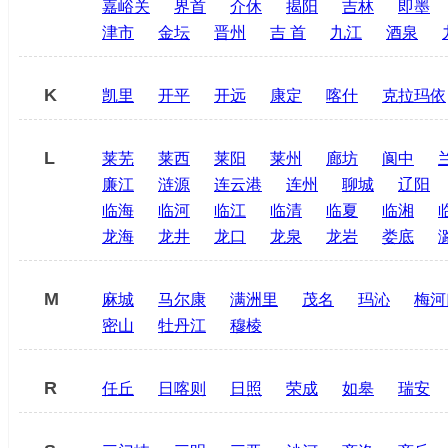
嘉峪关
界首
介休
揭阳
吉林
即墨
津市
金坛
晋州
吉 首
九江
酒泉
K
凯里
开平
开远
康定
喀什
克拉玛依
L
莱芜
莱西
莱阳
莱州
廊坊
阆中
廉江
涟源
连云港
连州
聊城
辽阳
临海
临河
临江
临清
临夏
临湘
龙海
龙井
龙口
龙泉
龙岩
娄底
M
麻城
马尔康
满洲里
茂名
玛沁
梅河
密山
牡丹江
穆棱
R
任丘
日喀则
日照
荣成
如皋
瑞安