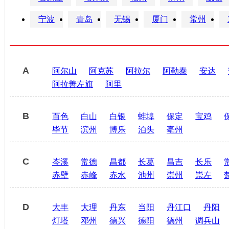
宁波
青岛
无锡
厦门
常州
A
阿尔山
阿克苏
阿拉尔
阿勒泰
安达
阿拉善左旗
阿里
B
百色
白山
白银
蚌埠
保定
宝鸡
毕节
滨州
博乐
泊头
亳州
C
岑溪
常德
昌都
长葛
昌吉
长乐
赤壁
赤峰
赤水
池州
崇州
崇左
D
大丰
大理
丹东
当阳
丹江口
丹阳
灯塔
邓州
德兴
德阳
德州
调兵山