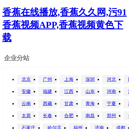
香蕉在线播放,香蕉久久网,污91
香蕉视频APP,香蕉视频黄色下
载
企业分站
北京
广州
上海
深圳
河北
安徽
福建
江西
山东
河南
云南
西藏
甘肃
青海
宁夏
太原
长春
合肥
南昌
郑州
石家庄
哈尔滨
福州
济南
成都